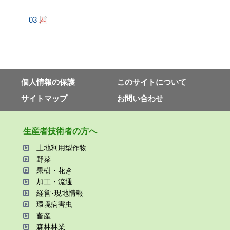
03
個⼈情報の保護
このサイトについて
サイトマップ
お問い合わせ
⽣産者技術者の⽅へ
⼟地利⽤型作物
野菜
果樹・花き
加⼯・流通
経営･現地情報
環境病害⾍
畜産
森林林業