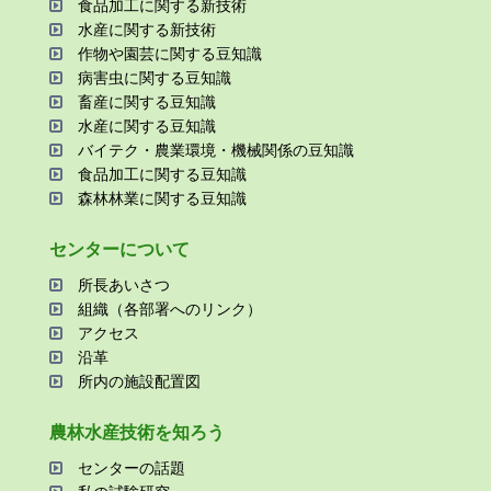
⾷品加⼯に関する新技術
⽔産に関する新技術
作物や園芸に関する⾖知識
病害⾍に関する⾖知識
畜産に関する⾖知識
⽔産に関する⾖知識
バイテク・農業環境・機械関係の⾖知識
⾷品加⼯に関する⾖知識
森林林業に関する⾖知識
センターについて
所⻑あいさつ
組織（各部署へのリンク）
アクセス
沿⾰
所内の施設配置図
農林⽔産技術を知ろう
センターの話題