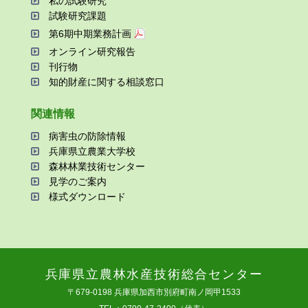
私の試験研究
試験研究課題
第6期中期業務計画
オンライン研究報告
刊⾏物
知的財産に関する相談窓⼝
関連情報
病害⾍の防除情報
兵庫県⽴農業⼤学校
森林林業技術センター
⾒学のご案内
様式ダウンロード
兵庫県⽴農林⽔産技術総合センター
〒679-0198 兵庫県加⻄市別府町南ノ岡甲1533