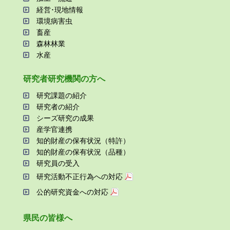
経営･現地情報
環境病害⾍
畜産
森林林業
⽔産
研究者研究機関の⽅へ
研究課題の紹介
研究者の紹介
シーズ研究の成果
産学官連携
知的財産の保有状況（特許）
知的財産の保有状況（品種）
研究員の受⼊
研究活動不正⾏為への対応
公的研究資金への対応
県⺠の皆様へ