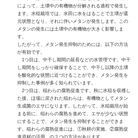
によって、土壌中の有機物が分解される過程で発生し
ます。水稲栽培では、水田に水をはることで土壌が還
元状態となり、それに伴いメタンが発生します。この
メタンの発生には土壌中の有機物が大きく影響しま
す。
したがって、メタン発生抑制のためには、以下の方法
が有効です。
1つ目は、中干し期間の延長などの水管理です。中干
し期間をしっかり確保することで、中干し以降の土壌
を酸化的な状態に近づけることができ、メタン発生を
抑制した事例が多く知られています。
2つ目は、稲わらの腐熟促進です。秋に水稲を収穫し
た後、ほ場に戻された稲わらは、有機物としてメタン
生成菌のエサになります。したがって、水稲栽培が始
まる前に、稲わらの腐熟を進めて、エサが少ない状態
にすることで、メタン発生を抑制することができま
す。稲わらの腐熟促進には、①秋耕の実施、②腐熟促
進資材の活用、の２つの方法があります。