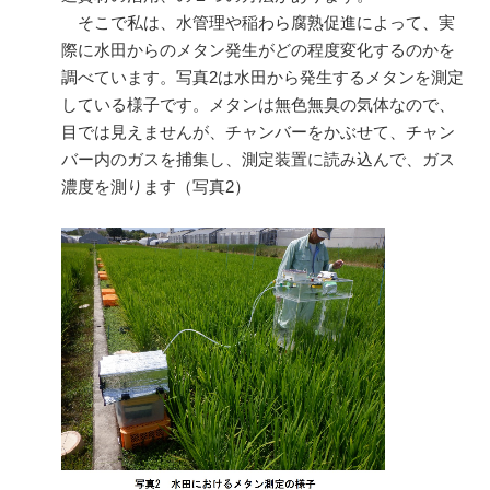
そこで私は、水管理や稲わら腐熟促進によって、実
際に水田からのメタン発生がどの程度変化するのかを
調べています。写真
2
は水田から発生するメタンを測定
している様子です。メタンは無色無臭の気体なので、
目では見えませんが、チャンバーをかぶせて、チャン
バー内のガスを捕集し、測定装置に読み込んで、ガス
濃度を測ります（写真
2
）