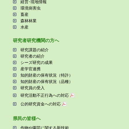
経営･現地情報
環境病害⾍
畜産
森林林業
⽔産
研究者研究機関の⽅へ
研究課題の紹介
研究者の紹介
シーズ研究の成果
産学官連携
知的財産の保有状況（特許）
知的財産の保有状況（品種）
研究員の受⼊
研究活動不正⾏為への対応
公的研究資金への対応
県⺠の皆様へ
作物や園芸に関する新技術