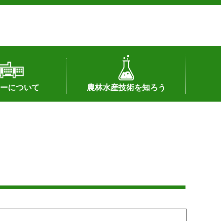
ーについて
農林水産技術を知ろう
署へのリンク）
配置図
つ
私の試験研究
試験研究課題
第6期中期業務計画
オンライン研究報告
刊行物
知的財産に関する相談窓口
センターの話題