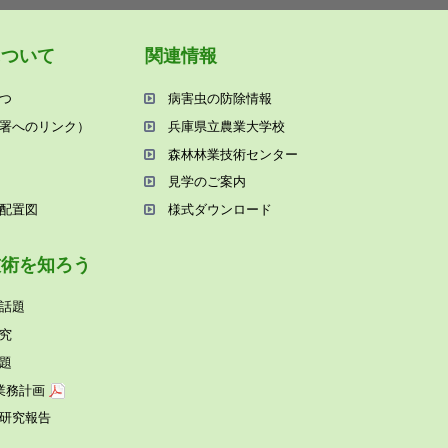
について
関連情報
つ
病害⾍の防除情報
署へのリンク）
兵庫県⽴農業⼤学校
森林林業技術センター
⾒学のご案内
配置図
様式ダウンロード
技術を知ろう
話題
究
題
業務計画
研究報告