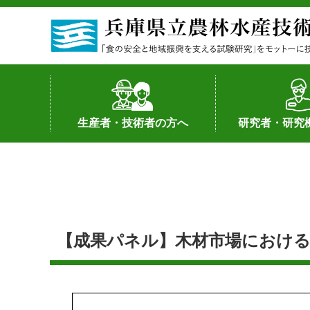
生産者・技術者の方へ
研究者・研究
野菜
果樹・花き
加工・流通
経営･現地情報
環境病害虫
畜産
森林林業
水産
基幹種雄牛の紹介
土地利用型作物
シーズ研究の成
産学官連携
知的財産の保有
知的財産の保有
研究員の受入
研究活動不正行
公的研究資金へ
研究者の紹介
【成果パネル】木材市場における丸太の