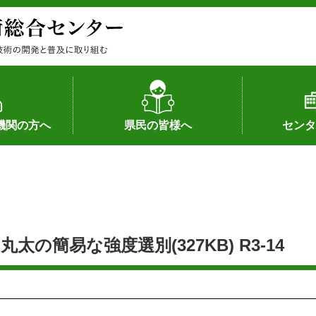
機関の方へ
県民の皆様へ
センタ
果
状況（特許）
状況（品種）
為への対応
の対応
畜産に関する新技術
森林林業に関する新技術
病害虫に関する新技術
食品加工に関する新技術
水産に関する新技術
作物や園芸に関する豆知識
病害虫に関する豆知識
畜産に関する豆知識
水産に関する豆知識
バイテク・農業環境・機械関係
食品加工に関する豆知識
森林林業に関する豆知識
作物や園芸に関する新技術
組織（各部
アクセス
沿革
所内の施設
所長あいさ
の豆知識
簡易な強度選別(327KB) R3-14