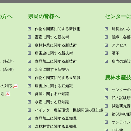
の⽅へ
県⺠の皆様へ
センター
作物や園芸に関する新技術
所⻑あいさ
畜産に関する新技術
組織（各部
森林林業に関する新技術
アクセス
病害⾍に関する新技術
沿⾰
況（特許）
⾷品加⼯に関する新技術
所内の施設
況（品種）
⽔産に関する新技術
農林⽔産
作物や園芸に関する⾖知識
への対応
病害⾍に関する⾖知識
センターの
対応
畜産に関する⾖知識
私の試験研
⽔産に関する⾖知識
試験研究課
バイテク・農業環境・機械関係の⾖知識
第6期中期
⾷品加⼯に関する⾖知識
オンライン
森林林業に関する⾖知識
刊⾏物