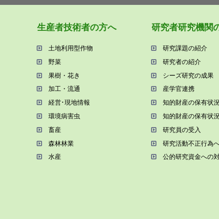
⽣産者技術者の⽅へ
研究者研究機関
⼟地利⽤型作物
研究課題の紹介
野菜
研究者の紹介
果樹・花き
シーズ研究の成果
加⼯・流通
産学官連携
経営･現地情報
知的財産の保有状
環境病害⾍
知的財産の保有状
畜産
研究員の受⼊
森林林業
研究活動不正⾏為
⽔産
公的研究資金への