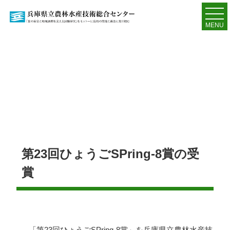
MENU
第23回ひょうごSPring-8賞の受
賞
「第
23
回ひょうご
SPring-8
賞」を兵庫県立農林水産技