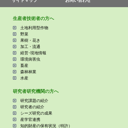
サイトマップ
お問い合わせ
⽣産者技術者の⽅へ
⼟地利⽤型作物
野菜
果樹・花き
加⼯・流通
経営･現地情報
環境病害⾍
畜産
森林林業
⽔産
研究者研究機関の⽅へ
研究課題の紹介
研究者の紹介
シーズ研究の成果
産学官連携
知的財産の保有状況（特許）