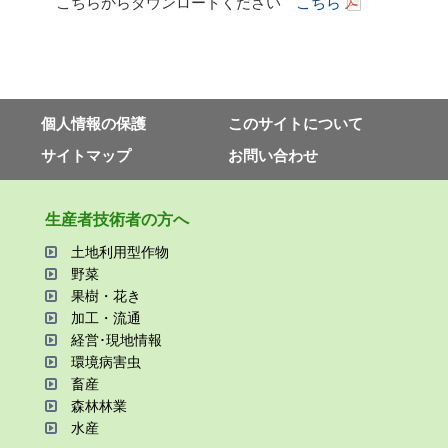
こちらからダウンロードください
こちら
個⼈情報の保護
このサイトについて
サイトマップ
お問い合わせ
⽣産者技術者の⽅へ
⼟地利⽤型作物
野菜
果樹・花き
加⼯・流通
経営･現地情報
環境病害⾍
畜産
森林林業
⽔産