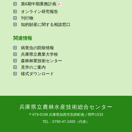
第6期中期業務計画
オンライン研究報告
刊⾏物
知的財産に関する相談窓⼝
関連情報
病害⾍の防除情報
兵庫県⽴農業⼤学校
森林林業技術センター
⾒学のご案内
様式ダウンロード
兵庫県⽴農林⽔産技術総合センター
〒679-0198 兵庫県加⻄市別府町南ノ岡甲1533
TEL：0790-47-2400（代表）