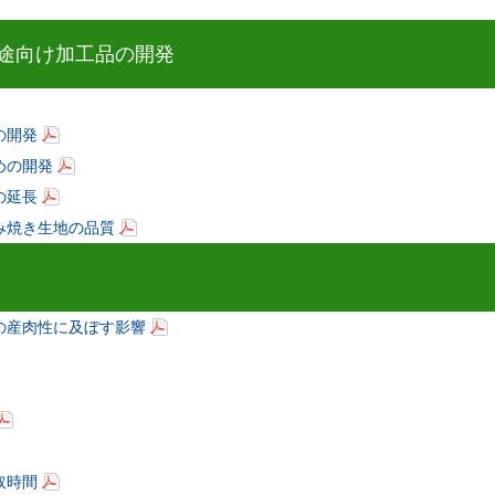
途向け加工品の開発
の開発
めの開発
の延長
み焼き生地の品質
の産肉性に及ぼす影響
取時間