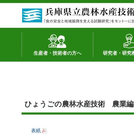
生産者・技術者の方へ
研究者・研究
野菜
果樹・花き
加工・流通
経営･現地情報
環境病害虫
畜産
森林林業
水産
基幹種雄牛の紹介
土地利用型作物
シーズ研究の成
産学官連携
知的財産の保有
知的財産の保有
研究員の受入
研究活動不正行
公的研究資金へ
研究者の紹介
ひょうごの農林水産技術 農業編-No
表紙