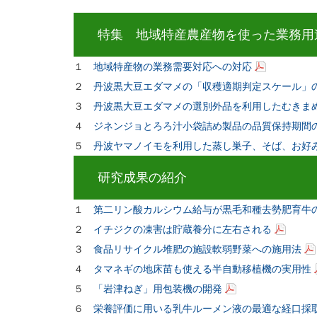
特集 地域特産農産物を使った業務用
１
地域特産物の業務需要対応への対応
２
丹波黒大豆エダマメの「収穫適期判定スケール」
３
丹波黒大豆エダマメの選別外品を利用したむきま
４
ジネンジョとろろ汁小袋詰め製品の品質保持期間
５
丹波ヤマノイモを利用した蒸し巣子、そば、お好
研究成果の紹介
１
第二リン酸カルシウム給与が黒毛和種去勢肥育牛
２
イチジクの凍害は貯蔵養分に左右される
３
食品リサイクル堆肥の施設軟弱野菜への施用法
４
タマネギの地床苗も使える半自動移植機の実用性
５
「岩津ねぎ」用包装機の開発
６
栄養評価に用いる乳牛ルーメン液の最適な経口採