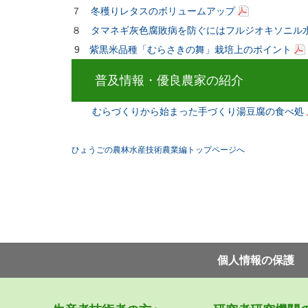
７
冬穫りレタスのボリュームアップ
８
タマネギ灰色腐敗病を防ぐにはフルジオキソニル
9
紫黒米品種「むらさきの舞」栽培上のポイント
普及情報・優良農家の紹介
むらづくりから始まった手づくり湯豆腐の食べ処
ひょうごの農林水産技術農業編トップページへ
個⼈情報の保護