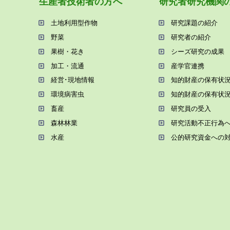
⽣産者技術者の⽅へ
研究者研究機関
⼟地利⽤型作物
研究課題の紹介
野菜
研究者の紹介
果樹・花き
シーズ研究の成果
加⼯・流通
産学官連携
経営･現地情報
知的財産の保有状
環境病害⾍
知的財産の保有状
畜産
研究員の受⼊
森林林業
研究活動不正⾏為
⽔産
公的研究資金への