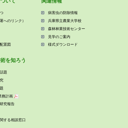
について
関連情報
つ
病害⾍の防除情報
署へのリンク）
兵庫県⽴農業⼤学校
森林林業技術センター
⾒学のご案内
配置図
様式ダウンロード
技術を知ろう
話題
究
題
業務計画
研究報告
関する相談窓⼝