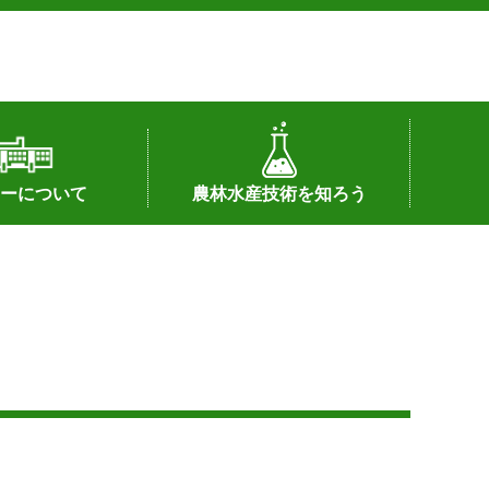
ーについて
農林水産技術を知ろう
署へのリンク）
配置図
つ
私の試験研究
試験研究課題
第6期中期業務計画
オンライン研究報告
刊行物
知的財産に関する相談窓口
センターの話題