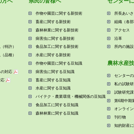
の⽅へ
県⺠の皆様へ
センター
作物や園芸に関する新技術
所⻑あいさ
畜産に関する新技術
組織（各部
森林林業に関する新技術
アクセス
病害⾍に関する新技術
沿⾰
況（特許）
⾷品加⼯に関する新技術
所内の施設
況（品種）
⽔産に関する新技術
農林⽔産
作物や園芸に関する⾖知識
への対応
病害⾍に関する⾖知識
センターの
対応
畜産に関する⾖知識
私の試験研
⽔産に関する⾖知識
試験研究課
バイテク・農業環境・機械関係の⾖知識
第6期中期
⾷品加⼯に関する⾖知識
オンライン
森林林業に関する⾖知識
刊⾏物
知的財産に