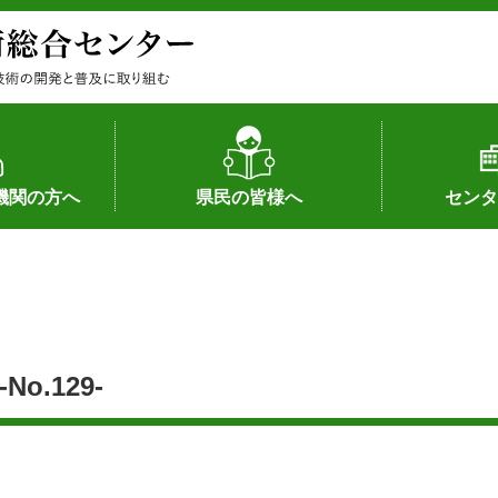
機関の方へ
県民の皆様へ
センタ
果
状況（特許）
状況（品種）
為への対応
の対応
畜産に関する新技術
森林林業に関する新技術
病害虫に関する新技術
食品加工に関する新技術
水産に関する新技術
作物や園芸に関する豆知識
病害虫に関する豆知識
畜産に関する豆知識
水産に関する豆知識
バイテク・農業環境・機械関係
食品加工に関する豆知識
森林林業に関する豆知識
作物や園芸に関する新技術
組織（各部
アクセス
沿革
所内の施設
所長あいさ
の豆知識
.129-