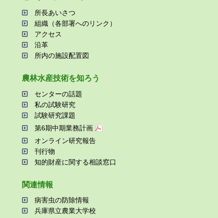
所⻑あいさつ
組織（各部署へのリンク）
アクセス
沿⾰
所内の施設配置図
農林⽔産技術を知ろう
センターの話題
私の試験研究
試験研究課題
第6期中期業務計画
オンライン研究報告
刊⾏物
知的財産に関する相談窓⼝
関連情報
病害⾍の防除情報
兵庫県⽴農業⼤学校