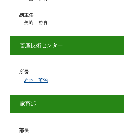
副主任
矢崎 裕真
畜産技術センター
所長
岩本 英治
家畜部
部長