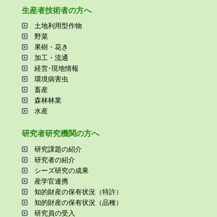
⽣産者技術者の⽅へ
⼟地利⽤型作物
野菜
果樹・花き
加⼯・流通
経営･現地情報
環境病害⾍
畜産
森林林業
⽔産
研究者研究機関の⽅へ
研究課題の紹介
研究者の紹介
シーズ研究の成果
産学官連携
知的財産の保有状況（特許）
知的財産の保有状況（品種）
研究員の受⼊