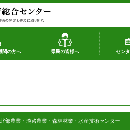
機関の方へ
県民の皆様へ
センタ
果
状況（特許）
状況（品種）
為への対応
の対応
畜産に関する新技術
森林林業に関する新技術
病害虫に関する新技術
食品加工に関する新技術
水産に関する新技術
作物や園芸に関する豆知識
病害虫に関する豆知識
畜産に関する豆知識
水産に関する豆知識
バイテク・農業環境・機械関係
食品加工に関する豆知識
森林林業に関する豆知識
作物や園芸に関する新技術
組織（各部
アクセス
沿革
所内の施設
所長あいさ
の豆知識
北部農業・淡路農業・森林林業・水産技術センター