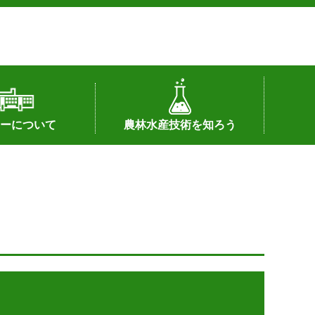
ーについて
農林水産技術を知ろう
署へのリンク）
配置図
つ
私の試験研究
試験研究課題
第6期中期業務計画
オンライン研究報告
刊行物
知的財産に関する相談窓口
センターの話題