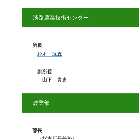
淡路農業技術センター
所長
杉本 琢真
副所長
山下 貴史
農業部
部長
（杉本所長兼務）