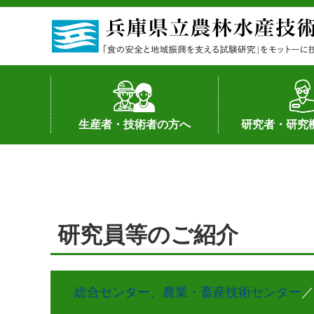
生産者・技術者の方へ
研究者・研究
野菜
果樹・花き
加工・流通
経営･現地情報
環境病害虫
畜産
森林林業
水産
基幹種雄牛の紹介
土地利用型作物
シーズ研究の成
産学官連携
知的財産の保有
知的財産の保有
研究員の受入
研究活動不正行
公的研究資金へ
研究者の紹介
研究員等のご紹介
総合センター、農業・畜産技術センター
／