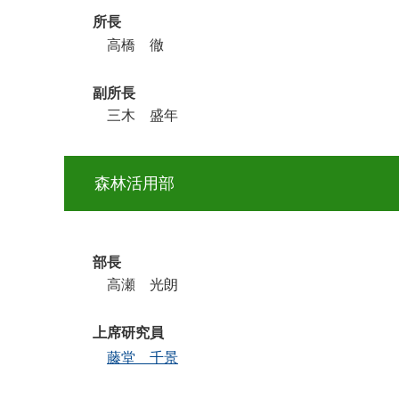
所長
高橋 徹
副所長
三木 盛年
森林活用部
部長
高瀬 光朗
上席研究員
藤堂 千景