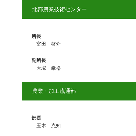
北部農業技術センター
所長
富田 啓介
副所長
大塚 幸裕
農業・加工流通部
部長
玉木 克知