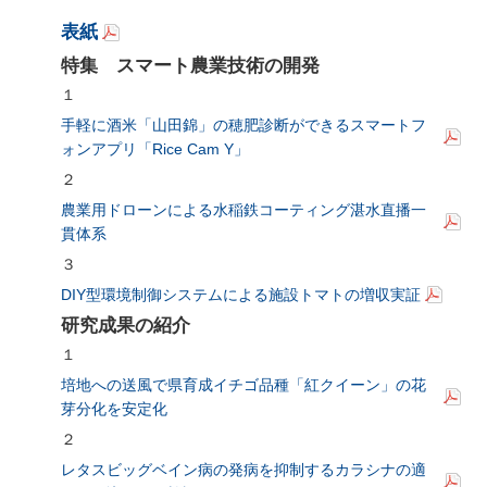
表紙
特集 スマート農業技術の開発
１
手軽に酒米「山田錦」の穂肥診断ができるスマートフ
ォンアプリ「Rice Cam Y」
２
農業用ドローンによる水稲鉄コーティング湛水直播一
貫体系
３
DIY型環境制御システムによる施設トマトの増収実証
研究成果の紹介
１
培地への送風で県育成イチゴ品種「紅クイーン」の花
芽分化を安定化
２
レタスビッグベイン病の発病を抑制するカラシナの適