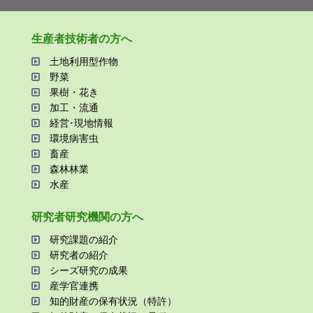
⽣産者技術者の⽅へ
⼟地利⽤型作物
野菜
果樹・花き
加⼯・流通
経営･現地情報
環境病害⾍
畜産
森林林業
⽔産
研究者研究機関の⽅へ
研究課題の紹介
研究者の紹介
シーズ研究の成果
産学官連携
知的財産の保有状況（特許）