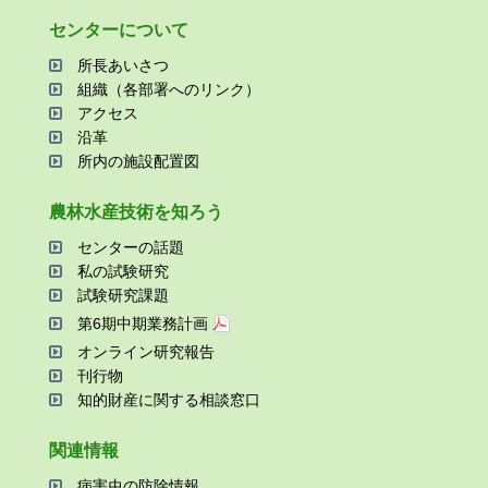
センターについて
所⻑あいさつ
組織（各部署へのリンク）
アクセス
沿⾰
所内の施設配置図
農林⽔産技術を知ろう
センターの話題
私の試験研究
試験研究課題
第6期中期業務計画
オンライン研究報告
刊⾏物
知的財産に関する相談窓⼝
関連情報
病害⾍の防除情報