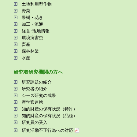
⼟地利⽤型作物
野菜
果樹・花き
加⼯・流通
経営･現地情報
環境病害⾍
畜産
森林林業
⽔産
研究者研究機関の⽅へ
研究課題の紹介
研究者の紹介
シーズ研究の成果
産学官連携
知的財産の保有状況（特許）
知的財産の保有状況（品種）
研究員の受⼊
研究活動不正⾏為への対応