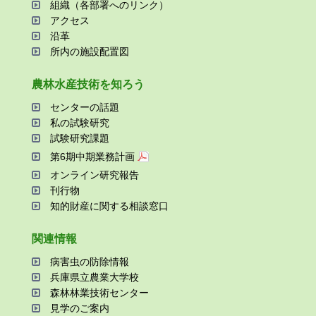
組織（各部署へのリンク）
アクセス
沿⾰
所内の施設配置図
農林⽔産技術を知ろう
センターの話題
私の試験研究
試験研究課題
第6期中期業務計画
オンライン研究報告
刊⾏物
知的財産に関する相談窓⼝
関連情報
病害⾍の防除情報
兵庫県⽴農業⼤学校
森林林業技術センター
⾒学のご案内