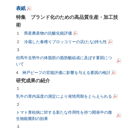
表紙
特集 ブランド化のための高品質生産・加工技
術
１
県産農産物の抗酸化能評価
２
冷蔵した春穫りブロッコリーの
店(たな)
持ち性
３
但馬牛去勢牛の体脂肪の脂肪酸組成に及ぼす要因につ
いて
4
神戸ビーフの官能評価に影響を与える要因の検討
研究成果の紹介
１
乳牛の胃内温度の測定により発情周期をとらえられる
２
トマト青枯病に対する新たな作用性を持つ開発中の微
生物殺菌剤の効果
３