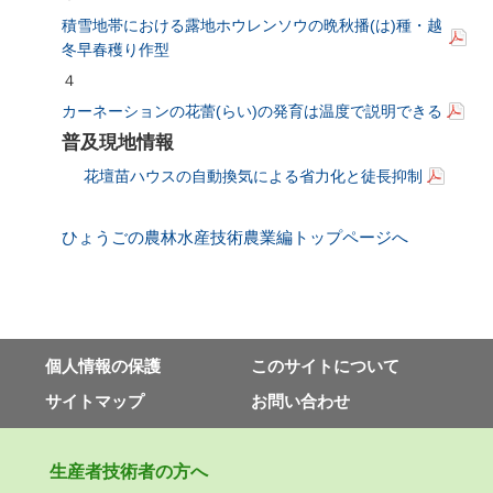
積雪地帯における露地ホウレンソウの晩秋
播(は)
種・越
冬早春穫り作型
４
カーネーションの花
蕾(らい)
の発育は温度で説明できる
普及現地情報
花壇苗ハウスの自動換気による省力化と徒長抑制
ひょうごの農林水産技術農業編トップページへ
個⼈情報の保護
このサイトについて
サイトマップ
お問い合わせ
⽣産者技術者の⽅へ