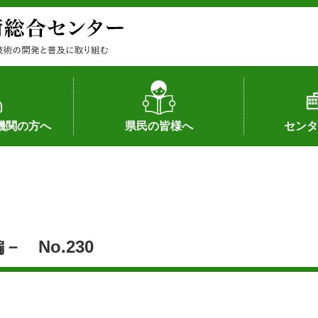
機関の方へ
県民の皆様へ
センタ
果
状況（特許）
状況（品種）
為への対応
の対応
畜産に関する新技術
森林林業に関する新技術
病害虫に関する新技術
食品加工に関する新技術
水産に関する新技術
作物や園芸に関する豆知識
病害虫に関する豆知識
畜産に関する豆知識
水産に関する豆知識
バイテク・農業環境・機械関係
食品加工に関する豆知識
森林林業に関する豆知識
作物や園芸に関する新技術
組織（各部
アクセス
沿革
所内の施設
所長あいさ
の豆知識
 No.230