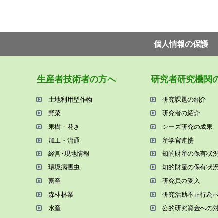
個⼈情報の保護
⽣産者技術者の⽅へ
研究者研究機関
⼟地利⽤型作物
研究課題の紹介
野菜
研究者の紹介
果樹・花き
シーズ研究の成果
加⼯・流通
産学官連携
経営･現地情報
知的財産の保有状
環境病害⾍
知的財産の保有状
畜産
研究員の受⼊
森林林業
研究活動不正⾏為
⽔産
公的研究資金への