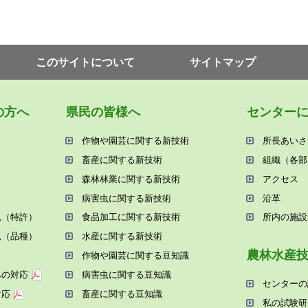
このサイトについて
サイトマップ
の⽅へ
県⺠の皆様へ
センター
作物や園芸に関する新技術
所⻑あいさ
畜産に関する新技術
組織（各部
森林林業に関する新技術
アクセス
病害⾍に関する新技術
沿⾰
況（特許）
⾷品加⼯に関する新技術
所内の施設
況（品種）
⽔産に関する新技術
農林⽔産
作物や園芸に関する⾖知識
への対応
病害⾍に関する⾖知識
センターの
対応
畜産に関する⾖知識
私の試験研