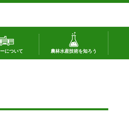
ーについて
農林水産技術を知ろう
署へのリンク）
配置図
つ
私の試験研究
試験研究課題
第6期中期業務計画
オンライン研究報告
刊行物
知的財産に関する相談窓口
センターの話題