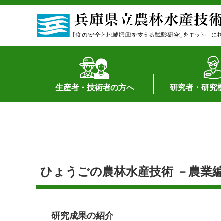
生産者・技術者の方へ
研究者・研究
野菜
果樹・花き
加工・流通
経営･現地情報
環境病害虫
畜産
森林林業
水産
基幹種雄牛の紹介
土地利用型作物
シーズ研究の成
産学官連携
知的財産の保有
知的財産の保有
研究員の受入
研究活動不正行
公的研究資金へ
研究者の紹介
ひょうごの農林水産技術 －農業編－
研究成果の紹介