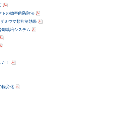
て
マトの効率的防除法
ザミウマ類抑制効果
冷却栽培システム
した！
の軽労化