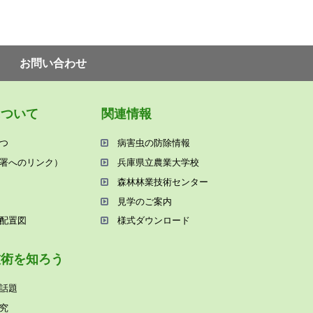
お問い合わせ
について
関連情報
つ
病害⾍の防除情報
署へのリンク）
兵庫県⽴農業⼤学校
森林林業技術センター
⾒学のご案内
配置図
様式ダウンロード
技術を知ろう
話題
究