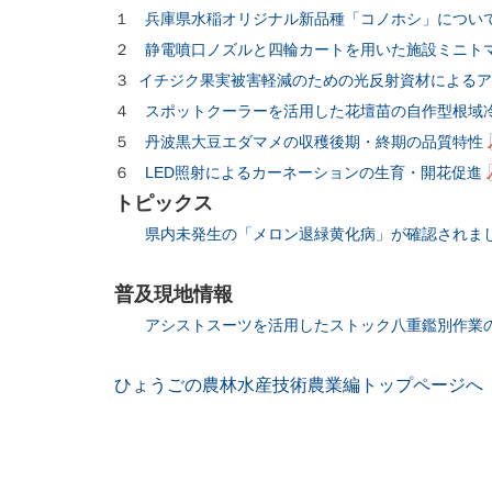
１
兵庫県水稲オリジナル新品種「コノホシ」につい
２
静電噴口ノズルと四輪カートを用いた施設ミニト
３
イチジク果実被害軽減のための光反射資材によるア
４
スポットクーラーを活用した花壇苗の自作型根域
５
丹波黒大豆エダマメの収穫後期・終期の品質特性
６
LED照射によるカーネーションの生育・開花促進
トピックス
県内未発生の「メロン退緑黄化病」が確認されま
普及現地情報
アシストスーツを活用したストック八重鑑別作業
ひょうごの農林水産技術農業編トップページへ