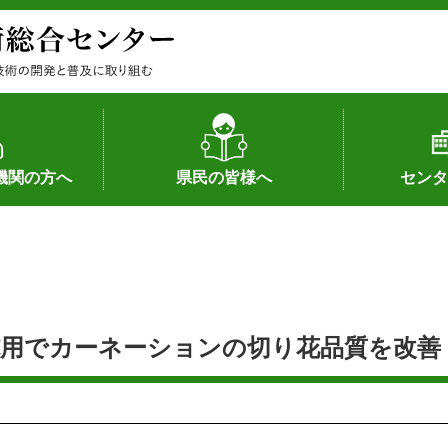
機関の方へ
県民の皆様へ
センタ
果
状況（特許）
状況（品種）
為への対応
の対応
畜産に関する新技術
森林林業に関する新技術
病害虫に関する新技術
食品加工に関する新技術
水産に関する新技術
作物や園芸に関する豆知識
病害虫に関する豆知識
畜産に関する豆知識
水産に関する豆知識
バイテク・農業環境・機械関係
食品加工に関する豆知識
森林林業に関する豆知識
作物や園芸に関する新技術
組織（各部
アクセス
沿革
所内の施設
所長あいさ
の豆知識
でカーネーションの切り花品質を改善 H