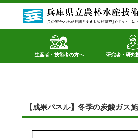
生産者・技術者の方へ
研究者・研究
野菜
果樹・花き
加工・流通
経営･現地情報
環境病害虫
畜産
森林林業
水産
基幹種雄牛の紹介
土地利用型作物
シーズ研究の成
産学官連携
知的財産の保有
知的財産の保有
研究員の受入
研究活動不正行
公的研究資金へ
研究者の紹介
【成果パネル】冬季の炭酸ガス施用