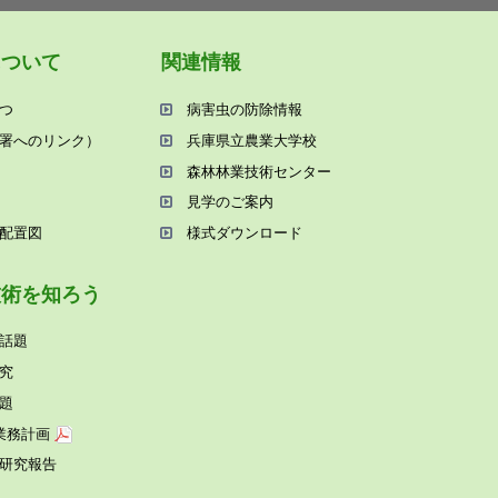
について
関連情報
つ
病害⾍の防除情報
署へのリンク）
兵庫県⽴農業⼤学校
森林林業技術センター
⾒学のご案内
配置図
様式ダウンロード
技術を知ろう
話題
究
題
業務計画
研究報告