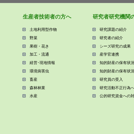
⽣産者技術者の⽅へ
研究者研究機関
⼟地利⽤型作物
研究課題の紹介
野菜
研究者の紹介
果樹・花き
シーズ研究の成果
加⼯・流通
産学官連携
経営･現地情報
知的財産の保有状
環境病害⾍
知的財産の保有状
畜産
研究員の受⼊
森林林業
研究活動不正⾏為
⽔産
公的研究資金への