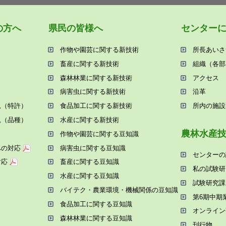
の⽅へ
県⺠の皆様へ
センター
作物や園芸に関する新技術
所⻑あいさ
畜産に関する新技術
組織（各部
森林林業に関する新技術
アクセス
病害⾍に関する新技術
沿⾰
況（特許）
⾷品加⼯に関する新技術
所内の施設
況（品種）
⽔産に関する新技術
農林⽔産
作物や園芸に関する⾖知識
への対応
病害⾍に関する⾖知識
センターの
対応
畜産に関する⾖知識
私の試験研
⽔産に関する⾖知識
試験研究課
バイテク・農業環境・機械関係の⾖知識
第6期中期
⾷品加⼯に関する⾖知識
オンライン
森林林業に関する⾖知識
刊⾏物