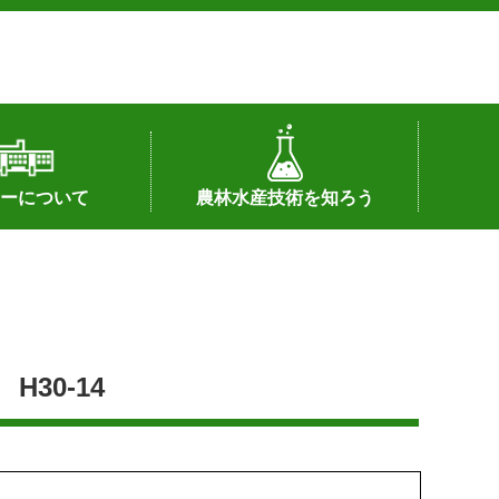
ーについて
農林水産技術を知ろう
署へのリンク）
配置図
つ
私の試験研究
試験研究課題
第6期中期業務計画
オンライン研究報告
刊行物
知的財産に関する相談窓口
センターの話題
30-14