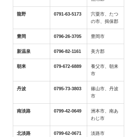
龍野
0791-63-5173
宍粟市、たつ
の市、揖保郡
豊岡
0796-26-3705
豊岡市
新温泉
0796-82-1161
美方郡
朝来
079-672-6889
養父市、朝来
市
丹波
0795-73-3803
篠山市、丹波
市
南淡路
0799-42-0649
洲本市、南あ
わじ市
北淡路
0799-62-0671
淡路市