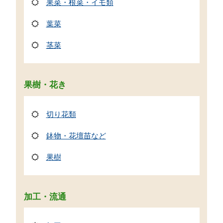
果菜・根菜・イモ類
葉菜
茎菜
果樹・花き
切り花類
鉢物・花壇苗など
果樹
加工・流通