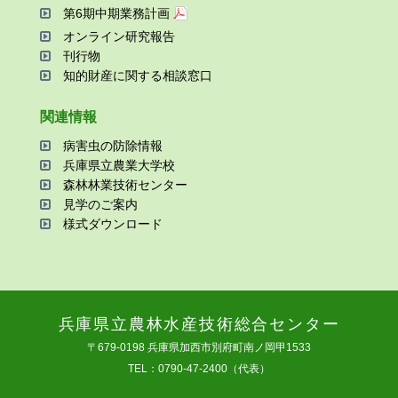
第6期中期業務計画
オンライン研究報告
刊⾏物
知的財産に関する相談窓⼝
関連情報
病害⾍の防除情報
兵庫県⽴農業⼤学校
森林林業技術センター
⾒学のご案内
様式ダウンロード
兵庫県⽴農林⽔産技術総合センター
〒679-0198 兵庫県加⻄市別府町南ノ岡甲1533
TEL：0790-47-2400（代表）