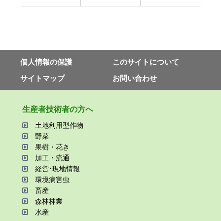
個⼈情報の保護
このサイトについて
サイトマップ
お問い合わせ
⽣産者技術者の⽅へ
⼟地利⽤型作物
野菜
果樹・花き
加⼯・流通
経営･現地情報
環境病害⾍
畜産
森林林業
⽔産