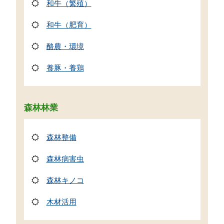
和牛（繁殖）
和牛（肥育）
酪農・環境
養豚・養鶏
森林林業
森林整備
森林病害虫
森林キノコ
木材活用