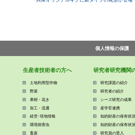
個⼈情報の保護
⽣産者技術者の⽅へ
研究者研究機関
⼟地利⽤型作物
研究課題の紹介
野菜
研究者の紹介
果樹・花き
シーズ研究の成果
加⼯・流通
産学官連携
経営･現地情報
知的財産の保有状
環境病害⾍
知的財産の保有状
畜産
研究員の受⼊