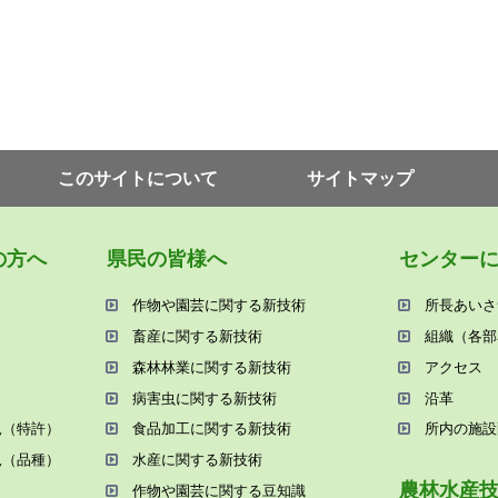
このサイトについて
サイトマップ
の⽅へ
県⺠の皆様へ
センター
作物や園芸に関する新技術
所⻑あいさ
畜産に関する新技術
組織（各部
森林林業に関する新技術
アクセス
病害⾍に関する新技術
沿⾰
況（特許）
⾷品加⼯に関する新技術
所内の施設
況（品種）
⽔産に関する新技術
農林⽔産
作物や園芸に関する⾖知識