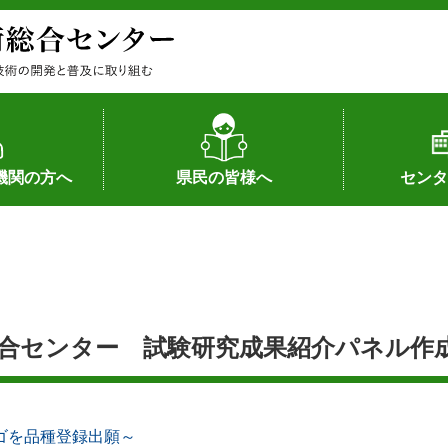
機関の方へ
県民の皆様へ
センタ
果
状況（特許）
状況（品種）
為への対応
の対応
畜産に関する新技術
森林林業に関する新技術
病害虫に関する新技術
食品加工に関する新技術
水産に関する新技術
作物や園芸に関する豆知識
病害虫に関する豆知識
畜産に関する豆知識
水産に関する豆知識
バイテク・農業環境・機械関係
食品加工に関する豆知識
森林林業に関する豆知識
作物や園芸に関する新技術
組織（各部
アクセス
沿革
所内の施設
所長あいさ
の豆知識
総合センター 試験研究成果紹介パネル作
ゴを品種登録出願～