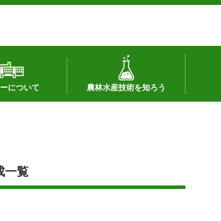
ーについて
農林水産技術を知ろう
署へのリンク）
配置図
つ
私の試験研究
試験研究課題
第6期中期業務計画
オンライン研究報告
刊行物
知的財産に関する相談窓口
センターの話題
成一覧