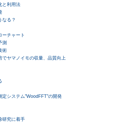
化と利用法
発
うなる？
ローチャート
予測
技術
培でヤマノイモの収量、品質向上
る
システム”WoodFFT”の開発
除研究に着手