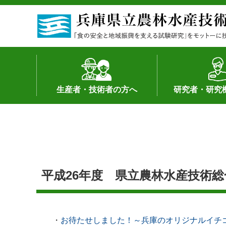
生産者・技術者の方へ
研究者・研究
野菜
果樹・花き
加工・流通
経営･現地情報
環境病害虫
畜産
森林林業
水産
基幹種雄牛の紹介
土地利用型作物
シーズ研究の成
産学官連携
知的財産の保有
知的財産の保有
研究員の受入
研究活動不正行
公的研究資金へ
研究者の紹介
平成26年度 県立農林水産技術
・
お待たせしました！～兵庫のオリジナルイチ