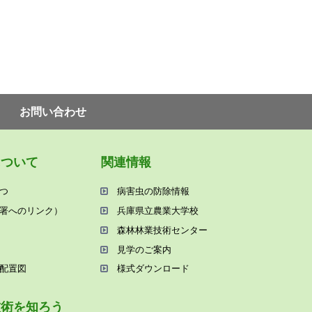
お問い合わせ
について
関連情報
つ
病害⾍の防除情報
署へのリンク）
兵庫県⽴農業⼤学校
森林林業技術センター
⾒学のご案内
配置図
様式ダウンロード
技術を知ろう