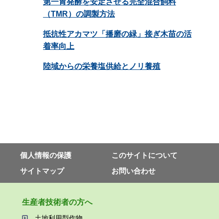
第一胃発酵を安定させる完全混合飼料
（TMR）の調製方法
抵抗性アカマツ「播磨の緑」接ぎ木苗の活
着率向上
陸域からの栄養塩供給とノリ養殖
個⼈情報の保護
このサイトについて
サイトマップ
お問い合わせ
⽣産者技術者の⽅へ
⼟地利⽤型作物