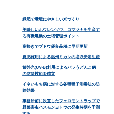
緑肥で環境にやさしい米づくり
美味しいホウレンソウ、コマツナを生産す
る有機農業の土壌管理ポイント
高接ぎでブドウ優良品種に早期更新
夏肥施用による温州ミカンの増収安定生産
紫外光(UV-B)利用によるバラうどんこ病
の防除技術を確立
イネいもち病に対する各種種子消毒法の防
除効果
事務所前に設置したフェロモントラップで
野菜害虫ハスモンヨトウの発生時期を予測
する