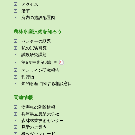
アクセス
沿⾰
所内の施設配置図
農林⽔産技術を知ろう
センターの話題
私の試験研究
試験研究課題
第6期中期業務計画
オンライン研究報告
刊⾏物
知的財産に関する相談窓⼝
関連情報
病害⾍の防除情報
兵庫県⽴農業⼤学校
森林林業技術センター
⾒学のご案内
様式ダウンロード