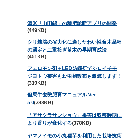
酒米「山田錦」の穂肥診断アプリの開発
(449KB)
クリ栽培の省力化に適したわい性台木品種
の選定と二重接ぎ苗木の早期育成法
(451KB)
フェロモン剤＋LED防蛾灯でシロイチモ
ジヨトウ被害も殺虫剤散布も激減します！
(319KB)
但馬牛去勢肥育マニュアル Ver.
5.0
(388KB)
「アサクラサンショウ」果実は収穫時期に
より香りが変化する
(378KB)
ヤマノイモの小丸種芋を利用した栽培技術