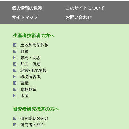
個⼈情報の保護
このサイトについて
サイトマップ
お問い合わせ
⽣産者技術者の⽅へ
⼟地利⽤型作物
野菜
果樹・花き
加⼯・流通
経営･現地情報
環境病害⾍
畜産
森林林業
⽔産
研究者研究機関の⽅へ
研究課題の紹介
研究者の紹介