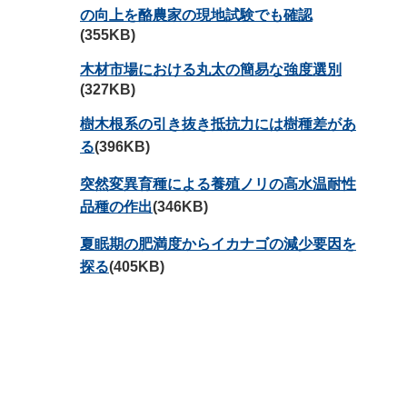
の向上を酪農家の現地試験でも確認
(355KB)
木材市場における丸太の簡易な強度選別
(327KB)
樹木根系の引き抜き抵抗力には樹種差があ
る
(396KB)
突然変異育種による養殖ノリの高水温耐性
品種の作出
(346KB)
夏眠期の肥満度からイカナゴの減少要因を
探る
(405KB)