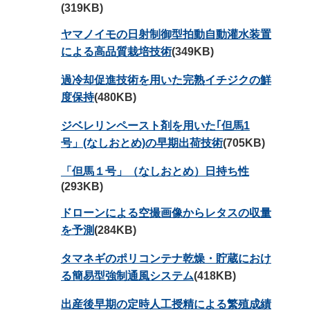
(319KB)
ヤマノイモの日射制御型拍動自動灌水装置
による高品質栽培技術
(349KB)
過冷却促進技術を用いた完熟イチジクの鮮
度保持
(480KB)
ジベレリンペースト剤を用いた｢但馬1
号」(なしおとめ)の早期出荷技術
(705KB)
「但馬１号」（なしおとめ）日持ち性
(293KB)
ドローンによる空撮画像からレタスの収量
を予測
(284KB)
タマネギのポリコンテナ乾燥・貯蔵におけ
る簡易型強制通風システム
(418KB)
出産後早期の定時人工授精による繁殖成績