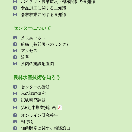
バイテク・農業環境・機械関係の⾖知識
⾷品加⼯に関する⾖知識
森林林業に関する⾖知識
センターについて
所⻑あいさつ
組織（各部署へのリンク）
アクセス
沿⾰
所内の施設配置図
農林⽔産技術を知ろう
センターの話題
私の試験研究
試験研究課題
第6期中期業務計画
オンライン研究報告
刊⾏物
知的財産に関する相談窓⼝