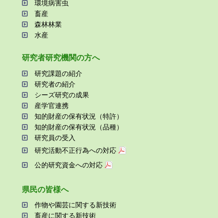
環境病害⾍
畜産
森林林業
⽔産
研究者研究機関の⽅へ
研究課題の紹介
研究者の紹介
シーズ研究の成果
産学官連携
知的財産の保有状況（特許）
知的財産の保有状況（品種）
研究員の受⼊
研究活動不正⾏為への対応
公的研究資金への対応
県⺠の皆様へ
作物や園芸に関する新技術
畜産に関する新技術