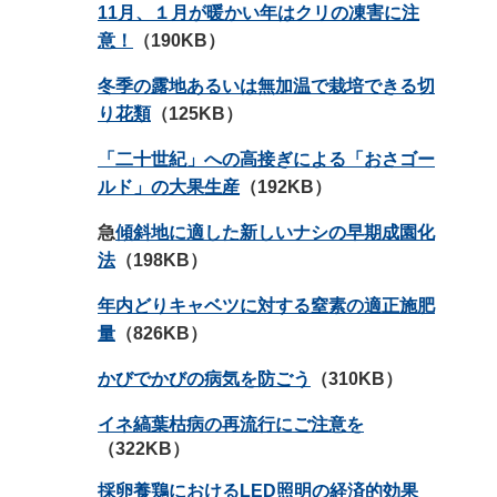
11月、１月が暖かい年はクリの凍害に注
意！
（190KB）
冬季の露地あるいは無加温で栽培できる切
り花類
（125KB）
「二十世紀」への高接ぎによる「おさゴー
ルド」の大果生産
（192KB）
急
傾斜地に適した新しいナシの早期成園化
法
（198KB）
年内どりキャベツに対する窒素の適正施肥
量
（826KB）
かびでかびの病気を防ごう
（310KB）
イネ縞葉枯病の再流行にご注意を
（322KB）
採卵養鶏におけるLED照明の経済的効果