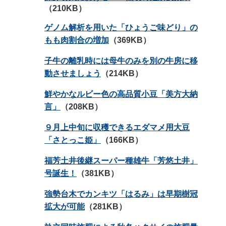
（210KB）
ゲノム解析を用いた「ひょうご味どり」の
もも肉割合の増加
（369KB）
子牛の離乳時には母牛のみを別の牛房に移
動させましょう
（214KB）
鮮やかなルビー色の高品質小豆「美方大納
言」
（208KB）
９月上中旬に収穫できるエダマメ用大豆
「さとっこ姫」
（166KB）
福芳土井後継スーパー種雄牛「芳悠土井」
号誕生！
（381KB）
強勢台木でカンキツ「はるみ」は早期樹冠
拡大が可能
（281KB）