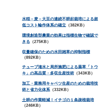
水稲－麦－大豆の連続不耕起栽培による超
低コスト輪作体系の確立
（382KB）
環境創造型農業の効果は指標生物で確認で
きる
（275KB）
収量確保のための水田雑草の抑制指標
（892KB）
チューブ潅水と局所施肥による薬草「トウ
キ」の高品質・多収生産技術
（343KB）
加工・業務用キャベツ生産のための栽培技
術と省力化体系
（332KB）
土耕の作業軽減！イチゴの１条疎植栽培
（246KB）