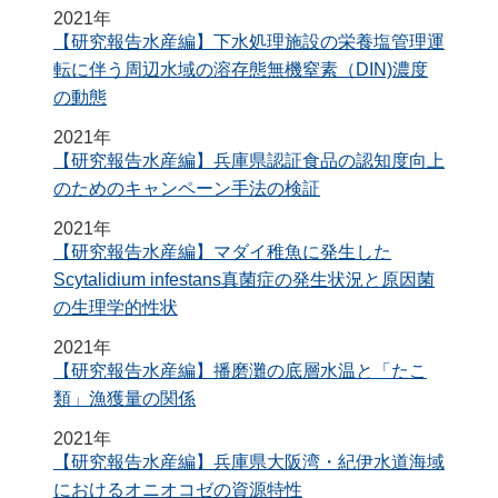
2021年
【研究報告水産編】下水処理施設の栄養塩管理運
転に伴う周辺水域の溶存態無機窒素（DIN)濃度
の動態
2021年
【研究報告水産編】兵庫県認証食品の認知度向上
のためのキャンペーン手法の検証
2021年
【研究報告水産編】マダイ稚魚に発生した
Scytalidium infestans真菌症の発生状況と原因菌
の生理学的性状
2021年
【研究報告水産編】播磨灘の底層水温と「たこ
類」漁獲量の関係
2021年
【研究報告水産編】兵庫県大阪湾・紀伊水道海域
におけるオニオコゼの資源特性