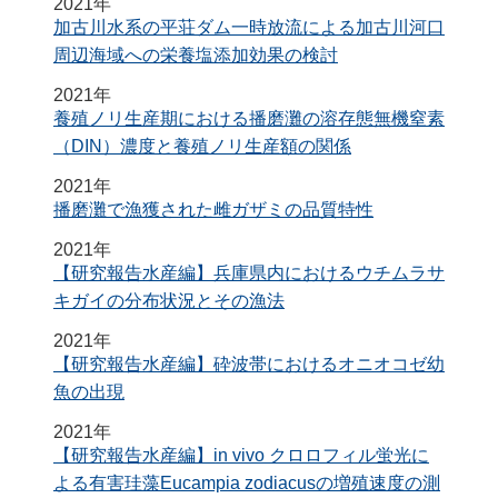
2021年
加古川水系の平荘ダム一時放流による加古川河口
周辺海域への栄養塩添加効果の検討
2021年
養殖ノリ生産期における播磨灘の溶存態無機窒素
（DIN）濃度と養殖ノリ生産額の関係
2021年
播磨灘で漁獲された雌ガザミの品質特性
2021年
【研究報告水産編】兵庫県内におけるウチムラサ
キガイの分布状況とその漁法
2021年
【研究報告水産編】砕波帯におけるオニオコゼ幼
魚の出現
2021年
【研究報告水産編】in vivo クロロフィル蛍光に
よる有害珪藻Eucampia zodiacusの増殖速度の測