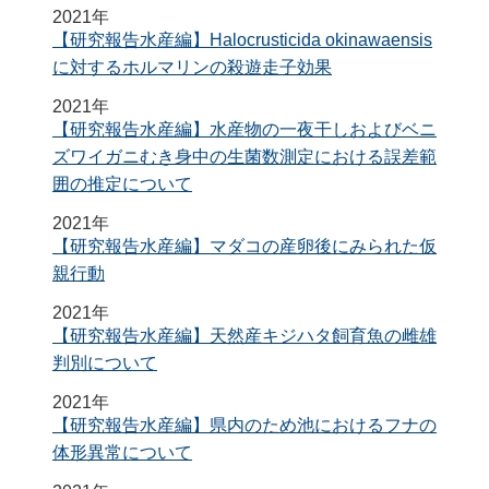
2021年
【研究報告水産編】Halocrusticida okinawaensis
に対するホルマリンの殺遊走子効果
2021年
【研究報告水産編】水産物の一夜干しおよびベニ
ズワイガニむき身中の生菌数測定における誤差範
囲の推定について
2021年
【研究報告水産編】マダコの産卵後にみられた仮
親行動
2021年
【研究報告水産編】天然産キジハタ飼育魚の雌雄
判別について
2021年
【研究報告水産編】県内のため池におけるフナの
体形異常について