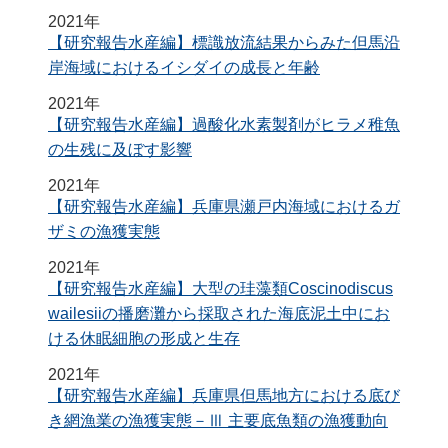
2021年
【研究報告水産編】標識放流結果からみた但馬沿
岸海域におけるイシダイの成長と年齢
2021年
【研究報告水産編】過酸化水素製剤がヒラメ稚魚
の生残に及ぼす影響
2021年
【研究報告水産編】兵庫県瀬戸内海域におけるガ
ザミの漁獲実態
2021年
【研究報告水産編】大型の珪藻類Coscinodiscus
wailesiiの播磨灘から採取された海底泥土中にお
ける休眠細胞の形成と生存
2021年
【研究報告水産編】兵庫県但馬地方における底び
き網漁業の漁獲実態－Ⅲ 主要底魚類の漁獲動向