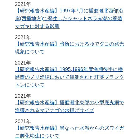
2021年
【研究報告水産編】1997年7月に播磨灘北西部沿
岸(西播地方)で発生したシャットネラ赤潮の養殖
マガキに対する影響
2021年
【研究報告水産編】暗所におけるゆでダコの発光
現象について
2021年
【研究報告水産編】1995,1996年度漁期後半に播
磨灘のノリ漁場において観測された珪藻プランク
トンについて
2021年
【研究報告水産編】播磨灘北東部の小型底曳網で
漁獲されるマアナゴの水揚げサイズ
2021年
【研究報告水産編】異なった水温からのズワイガ
ニ孵化幼生について