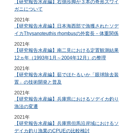
【研究報告水産編】右側歩脚が３本の奇形ズワイ
ガニについて
2021年
【研究報告水産編】日本海西部で漁獲されたソデ
イカThysanoteuthis rhombusの外套長－体重関係
2021年
【研究報告水産編】南二見における定置観測結果
12ヵ年（1993年1月～2004年12月）の整理
2021年
【研究報告水産編】茹でほたるいか「眼球除去装
置」の技術開発と普及
2021年
【研究報告水産編】兵庫県におけるソデイカ釣り
漁法の変遷
2021年
【研究報告水産編】兵庫県但馬沿岸域におけるソ
デイカ釣り漁業のCPUEの比較検討