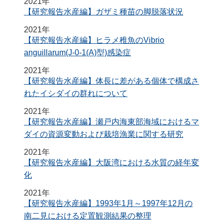
2021年
【研究報告水産編】ガザミ種苗の脚脱落状況
2021年
【研究報告水産編】ヒラメ稚魚のVibrio
anguillarum(J-0-1(A)型)感染症
2021年
【研究報告水産編】体長に差がある個体で構成さ
れたイシダイの群れについて
2021年
【研究報告水産編】瀬戸内海東部海域におけるマ
ダイの資源変動および栽培漁業に関する研究
2021年
【研究報告水産編】大阪湾における水質の経年変
化
2021年
【研究報告水産編】1993年1月～1997年12月の
南二見における定置観測結果の整理