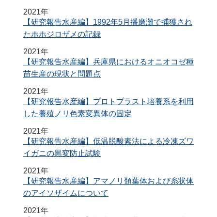
2021年
【研究報告水産編】1992年5月播磨灘で捕獲され
たホホジロザメの記録
2021年
【研究報告水産編】兵庫県におけるオニオコゼ種
苗生産の現状と問題点
2021年
【研究報告水産編】プロトプラスト培養系を利用
した養殖ノリ色素変異体の固定
2021年
【研究報告水産編】低温脱酸素法による冷凍ズワ
イガニの黒変防止試験
2021年
【研究報告水産編】アマノリ類葉体および糸状体
のアイソザイムについて
2021年