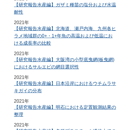
【研究報告水産編】ガザミ種苗の塩分および水温
耐性
2021年
【研究報告水産編】北海道、瀬戸内海、九州各ヒ
ラメ地域群の0+・1+年魚の高温および低温にお
ける成長率の比較
2021年
【研究報告水産編】大阪湾の小型底曳網(板曳網)
におけるサルエビの網目選択性
2021年
【研究報告水産編】日本沿岸におけるウチムラサ
キガイの分布
2021年
【研究報告水産編】明石における定置観測結果の
整理
2021年