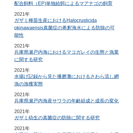
配合飼料（EP)単独給餌によるマアナゴの飼育
2021年
ガザミ種苗生産におけるHalocrusticida
okinawaensis真菌症の希釈海水による防除の可
能性
2021年
兵庫県瀬戸内海におけるマコガレイの生態と漁業
に関する研究
2021年
水揚げ記録から見た播磨灘におけるさわら流し網
漁の漁獲実態
2021年
兵庫県瀬戸内海産サワラの年齢組成と成長の変化
2021年
ガザミ幼生の真菌症の防除に関する研究
2021年