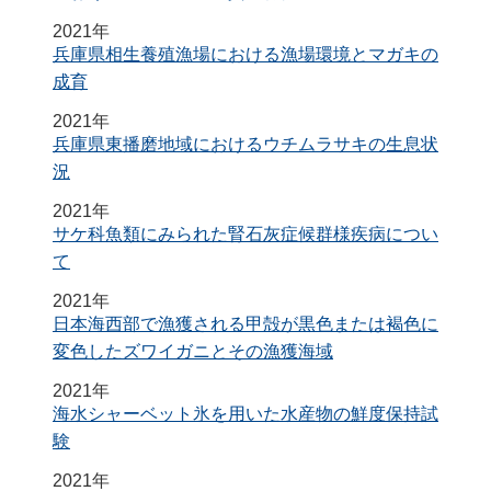
2021年
兵庫県相生養殖漁場における漁場環境とマガキの
成育
2021年
兵庫県東播磨地域におけるウチムラサキの生息状
況
2021年
サケ科魚類にみられた腎石灰症候群様疾病につい
て
2021年
日本海西部で漁獲される甲殻が黒色または褐色に
変色したズワイガニとその漁獲海域
2021年
海水シャーベット氷を用いた水産物の鮮度保持試
験
2021年