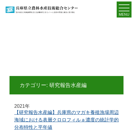
MENU
カテゴリー:
研究報告水産編
2021年
【研究報告水産編】兵庫県のマガキ養殖漁場周辺
海域における表層クロロフィルａ濃度の統計学的
分布特性と平年値