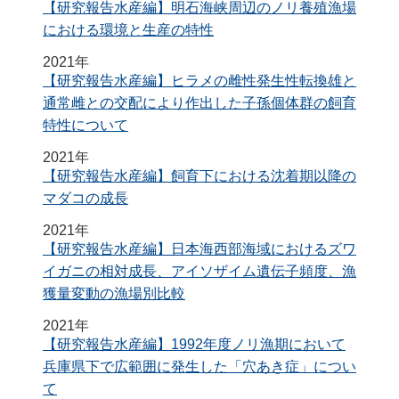
【研究報告水産編】明石海峡周辺のノリ養殖漁場
における環境と生産の特性
2021年
【研究報告水産編】ヒラメの雌性発生性転換雄と
通常雌との交配により作出した子孫個体群の飼育
特性について
2021年
【研究報告水産編】飼育下における沈着期以降の
マダコの成長
2021年
【研究報告水産編】日本海西部海域におけるズワ
イガニの相対成長、アイソザイム遺伝子頻度、漁
獲量変動の漁場別比較
2021年
【研究報告水産編】1992年度ノリ漁期において
兵庫県下で広範囲に発生した「穴あき症」につい
て