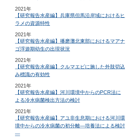
2021年
【研究報告水産編】兵庫県但馬沿岸域におけるヒ
ラメの資源特性
2021年
【研究報告水産編】播磨灘北東部におけるマアナ
ゴ浮遊期幼生の出現状況
2021年
【研究報告水産編】クルマエビに施した外肢切込
み標識の有効性
2021年
【研究報告水産編】河川環境中からのPCR法に
よる冷水病菌検出方法の検討
2021年
【研究報告水産編】アユ非生息期における河川環
境中からの冷水病菌の初分離―培養法による検討
―