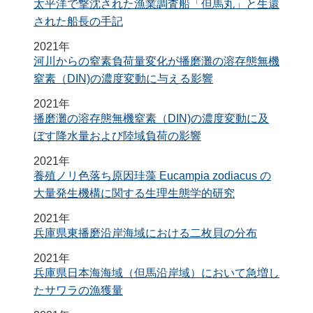
太平洋で撃沈された漁業調査船「但馬丸」と生還
された船長の手記
2021年
河川からの窒素負荷量変化が播磨灘の溶存態無機
窒素（DIN)の濃度変動に与える影響
2021年
播磨灘の溶存態無機窒素（DIN)の濃度変動に及
ぼす降水量および陸域負荷の影響
2021年
養殖ノリ色落ち原因珪藻 Eucampia zodiacus の
大量発生機構に関する生理生態学的研究
2021年
兵庫県東播磨沿岸海域における二枚貝の分布
2021年
兵庫県日本海海域（但馬沿岸域）において急増し
たサワラの漁獲量