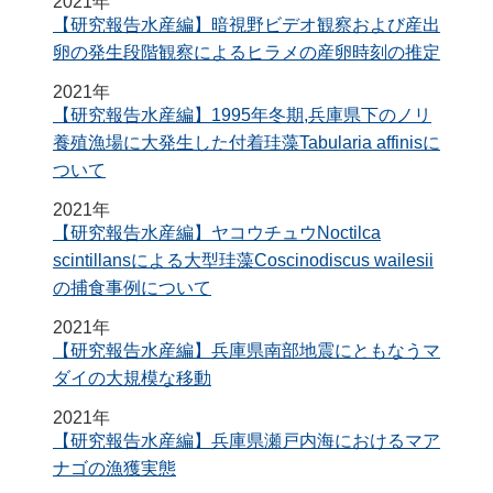
2021年
【研究報告水産編】暗視野ビデオ観察および産出
卵の発生段階観察によるヒラメの産卵時刻の推定
2021年
【研究報告水産編】1995年冬期,兵庫県下のノリ
養殖漁場に大発生した付着珪藻Tabularia affinisに
ついて
2021年
【研究報告水産編】ヤコウチュウNoctilca
scintillansによる大型珪藻Coscinodiscus wailesii
の捕食事例について
2021年
【研究報告水産編】兵庫県南部地震にともなうマ
ダイの大規模な移動
2021年
【研究報告水産編】兵庫県瀬戸内海におけるマア
ナゴの漁獲実態